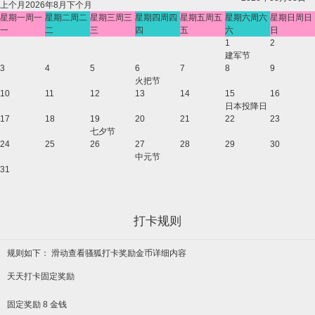
上个月
2026年8月
下个月
星期一
周一
星期二
周二
星期三
周三
星期四
周四
星期五
周五
星期六
周六
星期日
周日
一
二
三
四
五
六
日
1
2
建军节
3
4
5
6
7
8
9
火把节
10
11
12
13
14
15
16
日本投降日
17
18
19
20
21
22
23
七夕节
24
25
26
27
28
29
30
中元节
31
打卡规则
规则如下： 滑动查看骚狐打卡奖励金币详细内容
天天打卡固定奖励
固定奖励 8 金钱