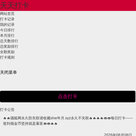
天天打卡
网站首页
打卡记录
我的记录
今日排行
本月排行
总天数排行
总奖励排行
全勤奖励
打卡规则
关闭菜单
点击打卡
打卡公告
🔥🔥骚狐网永久防失联请收藏shw年月.xyz永久不失联🔥🔥🔥🔥👄👄每日打卡——
签到领金币坚持就是暴富👄👄🔥🔥
2026年08月08日