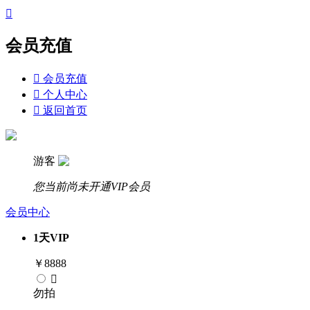

会员充值

会员充值

个人中心

返回首页
游客
您当前尚未开通VIP会员
会员中心
1
天
VIP
￥
8888

勿拍