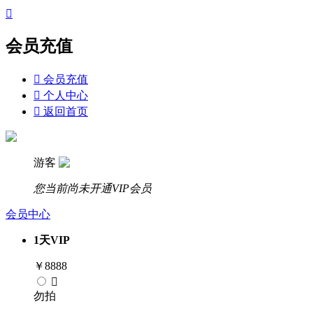

会员充值

会员充值

个人中心

返回首页
游客
您当前尚未开通VIP会员
会员中心
1
天
VIP
￥
8888

勿拍