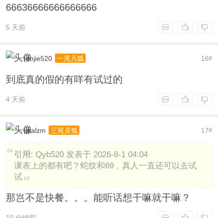
66636666666666666
5 天前
renjie520
16
一尾凡狐
#
到底真的假的有咩有试过的
4 天前
qpalzm
17
三尾灵狐
#
引用:
Qyb520 发表于 2026-8-1 04:04
课表上的都有吧？蛇纹和69，真人一直还可以去试
试
那岂不是快餐。。。能听话想干嘛就干嘛？
10 分钟前