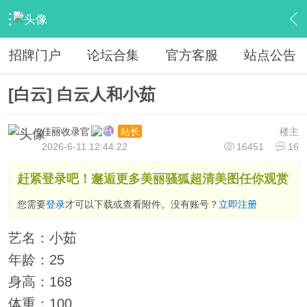
›
佳丽收录
›
广州总区
›
内容
招牌门户
论坛合集
官方客服
站点公告
[白云] 白云人和小茹
佳丽收录官
楼主
站长
2026-6-11 12:44:22
16451
16
赶紧登录吧！邂逅更多美丽骚狐超清美图任你观赏
您需要
登录
才可以下载或查看附件。没有账号？
立即注册
艺名：小茹
年龄：25
身高：168
体重：100