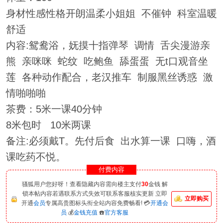
身材性感性格开朗温柔小姐姐 不催钟 科室温暖
舒适
内容:鸳鸯浴，妩摸十指弹琴 调情 舌尖漫游亲
熊 亲咪咪 蛇纹 吃鲍鱼 舔蛋蛋 无t口观音坐
莲 各种动作配合，老汉推车 制服黑丝诱惑 激
情啪啪啪
茶费：5米一课40分钟
8米包时 10米两课
备注:必须戴T。先付后食 出水算一课 口嗨，酒
课吃药不悦。
付费内容
骚狐用户您好呀！查看隐藏内容需向楼主支付
30
金钱 解
锁本帖内容若遇联系方式失效可联系客服核实更新 立即
立即购买
开通
会员
专属高贵图标头衔全站内容免费畅看! 💳
开通会
员
💰
金钱充值
☎️
官方客服